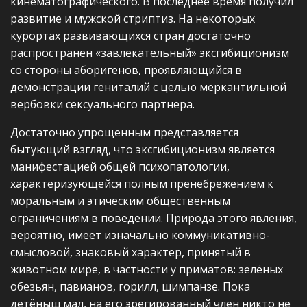
кинематографического. В последнее время получил
развитие и мужской стриптиз. На некоторых
курортах развивающихся стран достаточно
распространен «завлекательный» эксгибиционизм
со стороны аборигенов, проявляющийся в
демонстрации гениталий с целью меркантильной
вербовки сексуального партнера.
Достаточно упрощенным представляется
бытующий взгляд, что эксгибиционизм является
манифестацией общей психопатологии,
характеризующейся полным пренебрежением к
моральным и этическим общественным
ограничениям в поведении. Природа этого явления,
вероятно, имеет изначально коммуникативно-
смысловой, знаковый характер, принятый в
животном мире, в частности у приматов: зелёных
обезьян, павианов, горилл, шимпанзе. Пока
детёныш мал, на его эрегированный член никто не